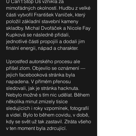
U Can’t Stop Us vznikla za
mimořádných okolností. Hudbu z velké
části vytvořil František Vaníček, který
položil základní stavební kameny
skladby. Michal Dvořáček a Nicole Fay
Kupková se následně přidali,
jednotlivé části propojili a dodali jim
finální energii, nápad a charakter.
Uprostřed autorského procesu ale
přišel zlom. Objevilo se oznámení —
jejich facebooková stránka byla
napadena. V přímém přenosu
sledovali, jak je stránka hacknuta.
Nebylo možné s tím nic udělat. Během
několika minut zmizely tisíce
sledujících i roky vzpomínek, fotografií
a videí. Bylo to během covidu, v době,
kdy se svět už tak zastavil. Ztráta všeho
v ten moment byla zdrcující.