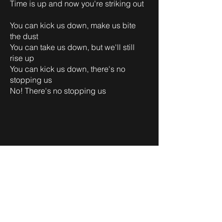
Time is up and now you're striking out
You can kick us down, make us bite
the dust
You can take us down, but we'll still
rise up
You can kick us down, there's no
stopping us
No! There's no stopping us