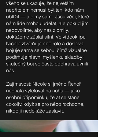
všeho se ukazuje, že největším
nepřítelem nemusí být ten, kdo nám
ublížil — ale my sami. Jsou věci, které
nám lidé mohou udělat, ale pokud jim
nedovolíme, aby nás zlomily,
dokážeme zůstat silní. Ve videoklipu
Nicole ztvárňuje obě role a doslova
bojuje sama se sebou, čímž vizuálně
podtrhuje hlavní myšlenku skladby:
skutečný boj se často odehrává uvnitř
nás.
Zajímavost: Nicole si jméno Řehoř
nechala vytetovat na nohu — jako
osobní připomínku, že ať se stane
cokoliv, když se pro něco rozhodne,
nikdo ji nedokáže zastavit.