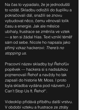
Na čas to vypadalo, že je jednodušší
to vzdát. Skladbu odložili do šuplíku a
pokračovali dál, snažili se znovu
vybudovat něco, čemu věnovali tolik
času a energie. Jak ale měsíce
ubíhaly, frustrace se změnila ve vztek
— a ten si žádal hlas. Text vznikl téměř
sám od sebe. Nicole ho napsala jako
přímý vzkaz hackerovi:
There’s no
stopping us.
Pracovní název skladby byl Řehořův
popěvek — hackera si s nadsázkou
pojmenovali Řehoř a navždy ho tak
zapsali do historie Mr. Moss. I proto
byla skladba vydána pod názvem „U
Can’t Stop Us ft. Řehoř“.
Videoklip přidává příběhu další vrstvu.
V období vzteku a frustrace ze ztráty