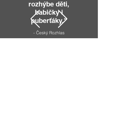
rozhýbe děti,
babičky i
puberťáky."
- Český Rozhlas